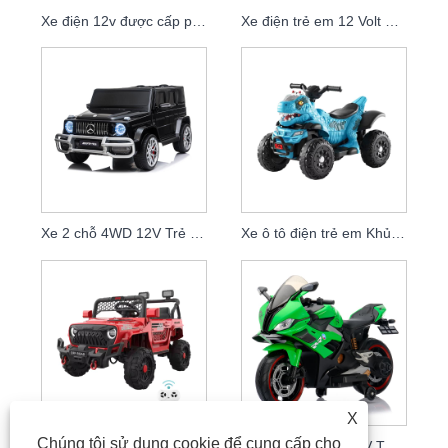
Xe điện 12v được cấp phép cho trẻ em đi xe ô tô có điều khiển từ xa
Xe điện trẻ em 12 Volt Đi xe điện
Xe 2 chỗ 4WD 12V Trẻ em Đi ô tô
Xe ô tô điện trẻ em Khủng long ATV
X
Chúng tôi sử dụng cookie để cung cấp cho
Xe Jeep Ride-On dành cho trẻ em 6V có Bluetooth
Xe mô tô trẻ em 12V Twist Grip