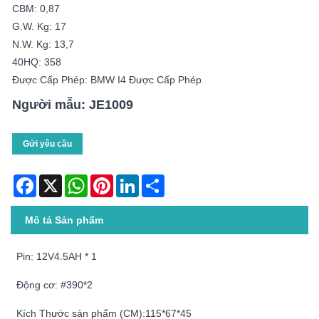
CBM: 0,87
G.W. Kg: 17
N.W. Kg: 13,7
40HQ: 358
Được Cấp Phép: BMW I4 Được Cấp Phép
Người mẫu: JE1009
Gửi yêu cầu
Facebook
X
WhatsApp
Pinterest
LinkedIn
Share
Mô tả Sản phẩm
Pin: 12V4.5AH * 1
Động cơ: #390*2
Kích Thước sản phẩm (CM):115*67*45